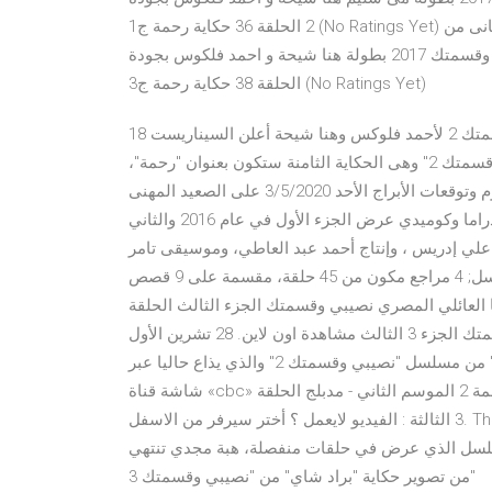
2 الحلقة 36 حكاية رحمة ج1 (No Ratings Yet) مشاهدة وتحميل الحلقة الثامنة والثلاثون 38 من الموسم 2 الثانى من
مسلسل نصيبي وقسمتك 2017 بطولة هنا شيحة و احمد فلكوس بجودة HD حلقة 38. نصيبى وقسمتك الجزء الثانى 2
الحلقة 38 حكاية رحمة ج3 (No Ratings Yet)
18 تشرين الأول (أكتوبر) 2018 "رحمة" الحكاية الثامنة من نصيبى وقسمتك 2 لأحمد فلوكس وهنا شيحة أعلن السيناريست
عمرو محمود ياسين أن الحكاية المقبلة من مسلسل "نصيبى وقسمتك 2" وهى الحكاية الثامنة ستكون بعنوان "رحمة"،
حيث ستبدأ فى الحلقة الـ 9 من "ونحب تاني ليه". حظك اليوم وتوقعات الأبراج الأحد 3/5/2020 على الصعيد المهنى
والعاطفى نصيبي وقسمتك مسلسل تلفزيوني مصري عائلي ودراما وكوميدي عرض الجزء الأول في عام 2016 والثاني
/ علي إدريس ، وإنتاج أحمد عبد العاطي، وموسيقى تامر
كروان. محتويات. 1 الجزء الأول; 2 الجزء الثاني; 3 تتر المسلسل; 4 مراجع مكون من 45 حلقة، مقسمة على 9 قصص
 الدراما العائلي المصري نصيبي وقسمتك الجزء الثالث الحلقة
الثانية 2 بطولة هانى سلامة ونيكول سابا مسلسل نصيبي وقسمتك الجزء 3 الثالث مشاهدة اون لاين. 28 تشرين الأول
(أكتوبر) 2018 ويشارك كلا من فلوكس وهنا في حكاية "رحمة" من مسلسل "نصيبي وقسمتك 2" والذي يذاع حاليا عبر
شاشة قناة «cbc» من السبت إلى الأربعاء في الساعة مشغل الفيديو - مسلسل الرحمة 2 الموسم الثاني - مدبلج الحلقة
3 الثالثة : الفيديو لايعمل ؟ أختر سيرفر من الاسفل. The video has been blocked at the copyright 28 آب
 من المسلسل الذي عرض في حلقات منفصلة، هبة مجدي تنتهي
من تصوير حكاية "براد شاي" من "نصيبي وقسمتك 3"