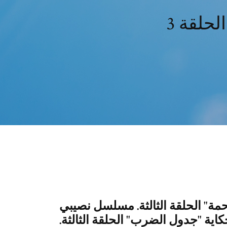
سمتك2| حكاية "رحمة" الحلقة الثالثة. مسلسل نصيبي
تك2| مسلسل نصيبي وقسمتك2| حكاية "جدول الضرب" الحلقة الثالثة.