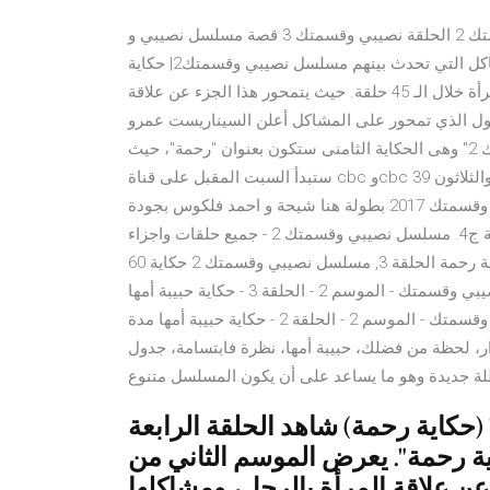
مسلسل نصيبي وقسمتك 2 الحلقة 3 مسلسل نصيبي وقسمتك 2 الحلقة نصيبي وقسمتك 3 قصة مسلسل نصيبي و
قسمتك : حلقات منفصلة تناقش علاقة الرجل بالمرأة، والمشاكل التي تحدث بينهم مسلسل نصيبي وقسمتك2| حكاية
“رحمة” الحلقة الاولي يدور المسلسل حول 9 قصص عن قضايا المرأة خلال الـ 45 حلقة. حيث يتمحور هذا الجزء عن علاقة
لأول الذي تمحور على المشاكل أعلن السيناريست عمرو
محمود ياسين أن الحكاية المقبلة من مسلسل "نصيبى وقسمتك 2" وهى الحكاية الثامنى ستكون بعنوان "رحمة"، حيث
ستبدأ السبت المقبل على قناة cbc وcbc دراما وتنتهى الأربعاء المقبل . مشاهدة وتحميل الحلقة التاسعة والثلاثون 39
من الموسم 2 الثانى من مسلسل نصيبي وقسمتك 2017 بطولة هنا شيحة و احمد فلكوس بجودة hd حلقة 39 جزء 2
اونلاين نصيبى وقسمتك الجزء الثانى 2 الحلقة 39 حكاية رحمة ج4. مسلسل نصيبي وقسمتك 2 - جميع حلقات واجزاء
مسلسل نصيبي وقسمتك مسلسل نصيبي وقسمتك 2 حكاية رحمة الحلقة 3, مسلسل نصيبي وقسمتك 2 حكاية 60
مسلسل الطائر المبكر- جميع حلقات واجزاء مسلسل الطائر نصيبي وقسمتك - الموسم 2 - الحلقة 3 - حكاية حبيبة أمها
نصيبي وقسمتك - الموسم 2 - الحلقة 1 - حكاية حبيبة أمها نصيبي وقسمتك - الموسم 2 - الحلقة 2 - حكاية حبيبة أمها مدة
تمرار، لحظة من فضلك، حبيبة أمها، نظرة فابتسامة، جدول
حلقة 4 من مسلسل "نصيبي وقسمتك 2" (حكاية رحمة) شاهد الحلقة الرابعة
"نصيبي وقسمتك 2 - حكاية رحمة". يعرض الموسم الثاني من
علاقة المرأة بالرجل، ومشاكلها