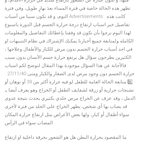
منها، و تكون عبارة عن الشعور بارتفاع شديد في حرارة الأقدام، و
تظهر هذه الحالة خاصة في فترة المساء بعدَ نهارٍ طويل، وفي فترة
النوم، و قد تكون سببا من أسباب Advertisements . كانت هذه
تفاصيل خبر اسباب ارتفاع درجة حرارة الجسم قبل الدورة باسبوع
لهذا اليوم نرجوا بأن نكون قد وفقنا بإعطائك التفاصيل والمعلومات
الكامله ولمتابعة جميع أخبارنا يمكنك الإشتراك في نظام التنبيهات او
في احد أسباب حرارة الجسم بدون مرض للكبار والأطفال وعلاجها ،
الكثيرين يطرحون سؤال هل يرتفع حرارة جسم الأنسان بدون سبب
فالأجابة عن هذا السؤال موجودة بهذا المقال لنوضح لكم اسباب
حرارة الجسم دون وجود مرض لدى الصغار والكبار ومتى 27/11/40 ·
6️⃣ متابعة الحالة العامة للطفل لو فيه حرارة أكثر من 39 أو توهان أو
تشنجات حرارية أو زرقة لشفايف الطفل أو الخراج وهو يعرف أيضا بـ
الدمل ، وقد عرف عن الخراج مرض جلدي بكتيري يحدث نتيجة عدوى
قد يصاب بها أي شخص، يظهر الخراج علي الجلد من فترة لأخرى
سواء أطفال أو كبار، ولها بعض الأعراض مثل ارتفاع حرارة المكان
المصاب سواء في الرأس
ما المقصود بحرارة البطن هل هو الشعور بحرقة داخلية او ارتفاع