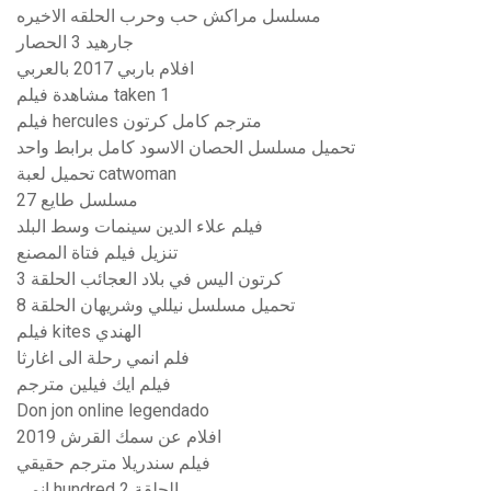
مسلسل مراكش حب وحرب الحلقه الاخيره
جارهيد 3 الحصار
افلام باربي 2017 بالعربي
مشاهدة فيلم taken 1
فيلم hercules مترجم كامل كرتون
تحميل مسلسل الحصان الاسود كامل برابط واحد
تحميل لعبة catwoman
مسلسل طايع 27
فيلم علاء الدين سينمات وسط البلد
تنزيل فيلم فتاة المصنع
كرتون اليس في بلاد العجائب الحلقة 3
تحميل مسلسل نيللي وشريهان الحلقة 8
فيلم kites الهندي
فلم انمي رحلة الى اغارثا
فيلم ايك فيلين مترجم
Don jon online legendado
افلام عن سمك القرش 2019
فيلم سندريلا مترجم حقيقي
انمي hundred الحلقة 2