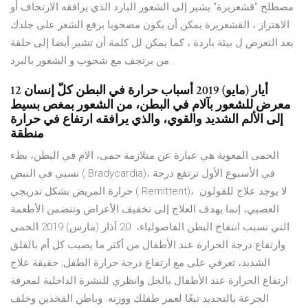
مصطلح "قشعريرة" يشير إلى الشعور البارد الذي يرافقه الارتجاف أو
الاهتزاز ، القشعريرة يمكن أن يكون مصحوبا برفع الشعر على جلدك
بعد التعرض ل بيئة باردة ، كما يمكن لل كلمة أن تشير أيضا إلى حلقة
من يرتجف مع شحوب و الشعور بالبرد .
12 أيار (مايو) 2019 أسباب حرارة في البطن كلّ إنسان
معرض للشعور بآلام في البطن، من الشعور بمغص بسيط
إلى الألم الشديد والقوي، والذي يرافقه ارتفاع في حرارة
منطقة
الحمى المعوية هي عبارة عن متلازمة حمى، الام في البطن، بطء
نسبي في النبض ( Bradycardia)، في الأسبوع الأول ترتفع درجة
حرارة المريض بشكل تدريجي ( Remittent)، لا يوجد علاج للقولون
العصبي، إنما يهدف العلاج إلى تخفيف الأعراض وتتضمن الأطعمة
التي تسبب انتفاخ البطن الفاصولياء، 20 آذار (مارس) 2019 الحمى
وارتفاع درجة الحرارة عند الأطفال من أكثر ما يصيب كل أم بالقلق
الشديد، تعرفي على مع ارتفاع درجة حرارة الطفل; حقيقة علاج
ارتفاع الحرارة عند الأطفال بالخل وانظري للنشرة الداخلية لمعرفة
الجرعة بالتحديد تبعًا لعمر طفلك ووزنه. وباطن الفخذين وخلف