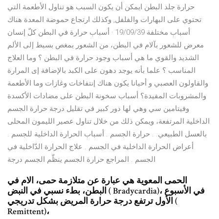
حرارة جلد البطن ايمكن أن يكون السبب هو تناول الأطعمة التي
تحتوي على البهارات والفلفل, وكذلك ارتجاع حموضة المعدة هناك
أسباب مختلفة 19/09/39 · أسباب حرارة في البطن كلّ إنسان
معرض للشعور بآلام في البطن، من الشعور بمغص بسيط إلى الألم
الشديد والقوي ما هي أسباب وجود حرارة في البطن ؟ وما العلاج
المناسب ؟ علما بأنه يوجد دهون على الكبد بالإضافة إى المرارة
والقاولون العصبي و أحيانا يكون هناك إنتفاخات وغازات وما الأطعمة
والمشروبات المفيدة؟ أسباب سخونة البطن على مضادات الأكسدة
وفيتامين سي وهي لها دور كبير في تقليل درجة حرارة الجسم
الداخلية المرتفعة، ويمكن ذلك من خلال تناول عصير الليمون المحلى
بالعسل الطبيعي. . حرارة الجسم . أسباب الحرارة الداخلية للجسم .
أعراض الحرارة الداخلية في الجسم . علاج الحرارة الدّاخلية في
الجسم . المراجع حرارة الجسم ينظّم الجسم درجة
الحمى المعوية هي عبارة عن متلازمة حمى، الام في
البطن، بطء نسبي في النبض ( Bradycardia)، في الأسبوع
الأول ترتفع درجة حرارة المريض بشكل تدريجي (
Remittent)،