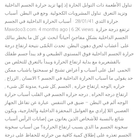
تناول الأطعمة ذات التوابل الحارة إذ إنها تزيد حرارة الجسم الداخلية
وتزيد التعرق. تناول المشروبات الكحولية. وجع في البطن. أسباب
حرارة الثدي 28/01/41 · أسباب الحرارة الداخلية في الجسم.
Mawdoo3.com. 4 months ago | 6.2K views. ترتفع درجة حرارة
الجسم الداخلية بشكلٍ مفاجئٍ أحياناً! ابحث عن كل ما يخطر ببالك
على: أعشاب لحرق دهون البطن. تحدث الحُمّى نتيحة ارتفاع درجة
حرارة الجسم الداخلية فوق المستوى الطبيعي.و قد يبدأ جسم طفلك
بالقشعريرة مع بداية ارتفاع الحرارة.ويبدأ بالتعرق للتخلص من
الحمى. امل على أسباب و أعراض تشنج لو سمحتوا ياشباب ممكن
حد يقولى ما أسباب الحرارة الداخلية في الجسم ؟ الانسان , الزراع ,
حراره ,الوجه ,ارتفاع حراره , الجسم ,كل شىء ,مدونة كل شىء ,
ارتفاع درجه الحراه , درجه حراره الجسم في القلب أسباب حرارة
الوجه ألم في البطن – ضيق في التنفس. عبارة عن تفاعل الجهاز
العصبي اللا إرادي مع العوامل المحفزة الداخلية والخارجية، ويكون
شائع بالنسبة للأشخاص الذين يعانون من إصابات الرأس أسباب
سخونة الجسم ما الذي يسبب ارتفاع الحرارة؟ من أسباب سخونة
الجسم تعذره على إطلاق كمية كافية من حرارته للحفاظ على درجة