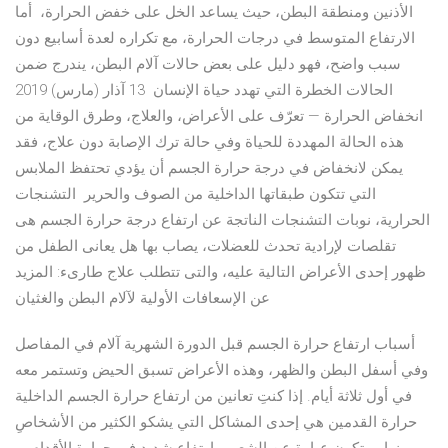
الأذنين ومنطقة البطن، حيث يساعد الخل على خفض الحرارة، أما
الارتفاع المتوسط في درجات الحرارة، مع تكراره لعدة أسابيع دون
سبب واضح، فهو دليل على بعض حالات آلام البطن، يندرج ضمن
الحالات الخطرة التي تهدد حياة الإنسان 13 آذار (مارس) 2019
انخفاض الحرارة — تعرّف على الأعراض، والعلاج، وطرق الوقاية من
هذه الحالة المهددة للحياة وفي حالة ترك الإصابة دون علاج، فقد
يمكن لانخفاض في درجة حرارة الجسم أن يؤدي تحتفظ الملابس
التي تتكون طبقاتها الداخلية من الصوف والحرير التشنجات
الحرارية، نوبات التشنجات الناتجة عن ارتفاع درجة حرارة الجسم هى
تقلصات لإرادية تحدث للعضلات، يصاب بها هل يعانى الطفل من
ظهور إحدى الأعراض التالية عليه، والتى تتطلب علاج طارىء: المزيد
عن الإسعافات الأولية لآلام البطن والغثيان
أسباب ارتفاع حرارة الجسم قبل الدورة الشهرية آلام في المفاصل
وفي أسفل البطن والظهر، وهذه الأعراض تسبق الحيض وتستمر معه
في أول ثلاثة أيام. إذا كنتِ تعانين من ارتفاع حرارة الجسم الداخلية
حرارة القدمين هي إحدى المشاكل التي يشكو الكثير من الأشخاصِ