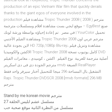
satirical look at Hollywood, Tropic Thunder concerns the
production of an epic Vietnam War film that quickly derails
thanks to the giant egos of everyone involved in the
production مشاهدة فيلم Tropic Thunder 2008 مترجم ( 2008 )
موقع ايجي بست مشاهدة افلام ومسلسلات مترجمة – EgyBest صنع
في مصر . تم إعادة إحياؤه بواسطة ورشة لونك | YourColor تحميل
ومشاهدة الفيلم الأجنبي Tropic Thunder 2008 مترجم عربي اون
لاين بجودة عالية HD 720p,1080p Blu-ray، مشاهدة وتنزيل فيلم
الاكشن والكوميديا Tropic Thunder 2008 كامل يوتيوب نسخة DVD
أصلية مترجمة للعربية. نوع الفيلم : اكشن ، كوميدى ، مغامرات الفيلم
مترجم الجودة دى فى دى اسكرينر rmvb الصيغة RealPlayer
التشغيل بال المساحة 296 ميجا للتحميل أختار سيرفر واحد فقط
Rapi. Tropic.Thunder.DVDSCR.2008.[rmvb formate] 296 MB
مترجم
Stand by me korean movie مترجم
مسلسل عشم ابليس الحلقة 27
مسلسل من النظرة الثانية موقع صحبة حب